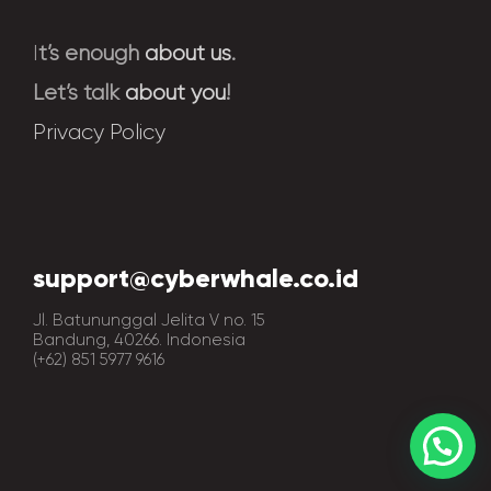
I
t’s enough
about us
.
Let’s talk
about you
!
Privacy Policy
support@cyberwhale.co.id
Jl. Batununggal Jelita V no. 15
Bandung, 40266. Indonesia
(+62) 851 5977 9616